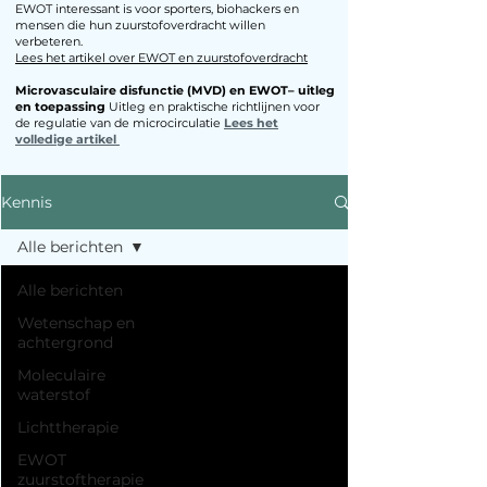
EWOT interessant is voor sporters, biohackers en
mensen die hun zuurstofoverdracht willen
verbeteren.​
Lees het artikel over EWOT en zuurstofoverdracht
Microvasculaire disfunctie (MVD) en EWOT– uitleg
en toepassing
Uitleg en praktische richtlijnen voor
de regulatie van de microcirculatie
Lees het
volledige artikel
Kennis
Alle berichten
Alle berichten
Wetenschap en
achtergrond
Moleculaire
waterstof
Lichttherapie
EWOT
zuurstoftherapie