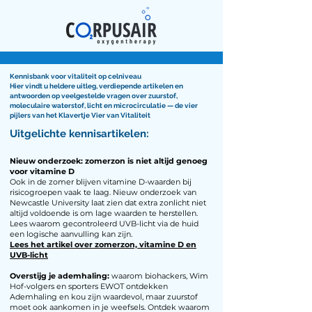
Kennisbank voor vitaliteit op celniveau
Hier vindt u heldere uitleg, verdiepende artikelen en
antwoorden op veelgestelde vragen over zuurstof,
moleculaire waterstof, licht en microcirculatie — de vier
pijlers van het Klavertje Vier van Vitaliteit
Uitgelichte kennisartikelen:
Nieuw onderzoek: zomerzon is niet altijd genoeg
voor vitamine D
Ook in de zomer blijven vitamine D-waarden bij
risicogroepen vaak te laag. Nieuw onderzoek van
Newcastle University laat zien dat extra zonlicht niet
altijd voldoende is om lage waarden te herstellen.
Lees waarom gecontroleerd UVB-licht via de huid
een logische aanvulling kan zijn.
Lees het artikel over zomerzon, vitamine D en
UVB-licht
Overstijg je ademhaling:
waarom biohackers, Wim
Hof-volgers en sporters EWOT ontdekken
Ademhaling en kou zijn waardevol, maar zuurstof
moet ook aankomen in je weefsels. Ontdek waarom