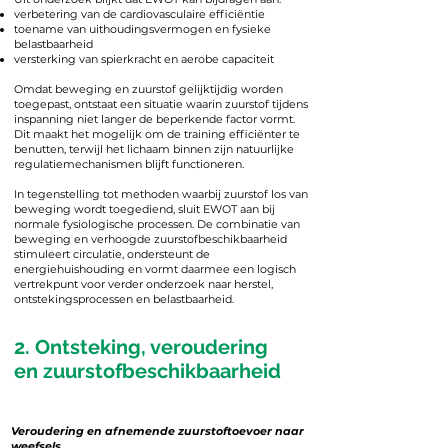
verbetering van de cardiovasculaire efficiëntie
toename van uithoudingsvermogen en fysieke
belastbaarheid
versterking van spierkracht en aerobe capaciteit
Omdat beweging en zuurstof gelijktijdig worden
toegepast, ontstaat een situatie waarin zuurstof tijdens
inspanning niet langer de beperkende factor vormt.
Dit maakt het mogelijk om de training efficiënter te
benutten, terwijl het lichaam binnen zijn natuurlijke
regulatiemechanismen blijft functioneren.
In tegenstelling tot methoden waarbij zuurstof los van
beweging wordt toegediend, sluit EWOT aan bij
normale fysiologische processen. De combinatie van
beweging en verhoogde zuurstofbeschikbaarheid
stimuleert circulatie, ondersteunt de
energiehuishouding en vormt daarmee een logisch
vertrekpunt voor verder onderzoek naar herstel,
ontstekingsprocessen en belastbaarheid.
2. Ontsteking, veroudering
en zuurstofbeschikbaarheid
​Veroudering en afnemende zuurstoftoevoer naar
weefsels