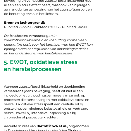
beweging en verhoogde zuurstofbeschikbaarheid niet
alleen een acuut effect heeft, maar ook kan bijdragen
aan langdurige aanpassing van het zuurstoftransport en
de benutting ervan in het lichaam.
Bronnen (achtergrond):
PubMed 7222733 · PubMed 6711017 · PubMed 6475110
De beschreven veranderingen in
zuurstofbeschikbaarheid en -benutting vormen een
belangrijke basis voor het begrijpen van hoe EWOT kan
bijdragen aan het reguleren van ontstekingsreacties
en het ondersteunen van herstelprocessen.
5. EWOT, oxidatieve stress
en herstelprocessen
Wanneer zuurstofbeschikbaarheid en doorbloeding
verbeteren tijdens beweging, heeft dit niet alleen
invloed op het uithoudingsvermogen, maar ook op
processen die samenhangen met oxidatieve stress en
herstel. Oxidatieve stress speelt een centrale rol bij
ontsteking, verminderde belastbaarheid en vertraagd
herstel, zowel bij intensieve inspanning als bij
chronische of post-acute klachten.
Recente studies van
Bartolčičová et al.,
opgenomen
in
Translational Mitochondrial Medicine
(Springer,