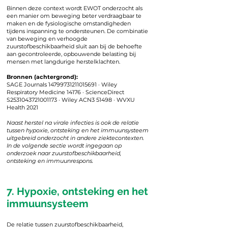
Binnen deze context wordt EWOT onderzocht als
een manier om beweging beter verdraagbaar te
maken en de fysiologische omstandigheden
tijdens inspanning te ondersteunen. De combinatie
van beweging en verhoogde
zuurstofbeschikbaarheid sluit aan bij de behoefte
aan gecontroleerde, opbouwende belasting bij
mensen met langdurige herstelklachten.
Bronnen (achtergrond):
SAGE Journals 14799731211015691 · Wiley
Respiratory Medicine 14176 · ScienceDirect
S2531043721001173 · Wiley ACN3 51498 · WVXU
Health 2021
Naast herstel na virale infecties is ook de relatie
tussen hypoxie, ontsteking en het immuunsysteem
uitgebreid onderzocht in andere ziektecontexten.
In de volgende sectie wordt ingegaan op
onderzoek naar zuurstofbeschikbaarheid,
ontsteking en immuunrespons.
7. Hypoxie, ontsteking en het
immuunsysteem
De relatie tussen zuurstofbeschikbaarheid,