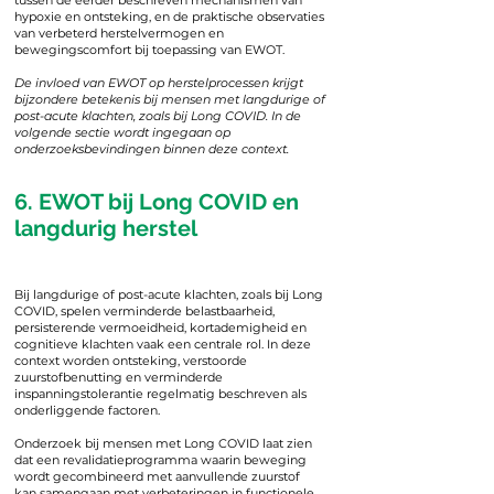
tussen de eerder beschreven mechanismen van
hypoxie en ontsteking, en de praktische observaties
van verbeterd herstelvermogen en
bewegingscomfort bij toepassing van EWOT.
De invloed van EWOT op herstelprocessen krijgt
bijzondere betekenis bij mensen met langdurige of
post-acute klachten, zoals bij Long COVID. In de
volgende sectie wordt ingegaan op
onderzoeksbevindingen binnen deze context.
6. EWOT bij Long COVID en
langdurig herstel
Bij langdurige of post-acute klachten, zoals bij Long
COVID, spelen verminderde belastbaarheid,
persisterende vermoeidheid, kortademigheid en
cognitieve klachten vaak een centrale rol. In deze
context worden ontsteking, verstoorde
zuurstofbenutting en verminderde
inspanningstolerantie regelmatig beschreven als
onderliggende factoren.
Onderzoek bij mensen met Long COVID laat zien
dat een revalidatieprogramma waarin beweging
wordt gecombineerd met aanvullende zuurstof
kan samengaan met verbeteringen in functionele