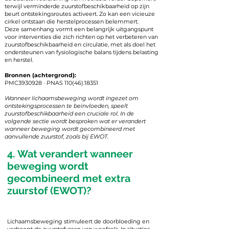
terwijl verminderde zuurstofbeschikbaarheid op zijn
beurt ontstekingsroutes activeert. Zo kan een vicieuze
cirkel ontstaan die herstelprocessen belemmert.
Deze samenhang vormt een belangrijk uitgangspunt
voor interventies die zich richten op het verbeteren van
zuurstofbeschikbaarheid en circulatie, met als doel het
ondersteunen van fysiologische balans tijdens belasting
en herstel.
Bronnen (achtergrond):
PMC3930928 · PNAS 110(46):18351
Wanneer lichaamsbeweging wordt ingezet om
ontstekingsprocessen te beïnvloeden, speelt
zuurstofbeschikbaarheid een cruciale rol. In de
volgende sectie wordt besproken wat er verandert
wanneer beweging wordt gecombineerd met
aanvullende zuurstof, zoals bij EWOT.
4. Wat verandert wanneer
beweging wordt
gecombineerd met extra
zuurstof (EWOT)?
Lichaamsbeweging stimuleert de doorbloeding en