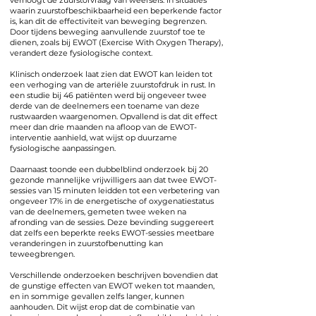
verhoogt de zuurstofvraag van weefsels. In situaties
waarin zuurstofbeschikbaarheid een beperkende factor
is, kan dit de effectiviteit van beweging begrenzen.
Door tijdens beweging aanvullende zuurstof toe te
dienen, zoals bij EWOT (Exercise With Oxygen Therapy),
verandert deze fysiologische context.
Klinisch onderzoek laat zien dat EWOT kan leiden tot
een verhoging van de arteriële zuurstofdruk in rust. In
een studie bij 46 patiënten werd bij ongeveer twee
derde van de deelnemers een toename van deze
rustwaarden waargenomen. Opvallend is dat dit effect
meer dan drie maanden na afloop van de EWOT-
interventie aanhield, wat wijst op duurzame
fysiologische aanpassingen.
Daarnaast toonde een dubbelblind onderzoek bij 20
gezonde mannelijke vrijwilligers aan dat twee EWOT-
sessies van 15 minuten leidden tot een verbetering van
ongeveer 17% in de energetische of oxygenatiestatus
van de deelnemers, gemeten twee weken na
afronding van de sessies. Deze bevinding suggereert
dat zelfs een beperkte reeks EWOT-sessies meetbare
veranderingen in zuurstofbenutting kan
teweegbrengen.
Verschillende onderzoeken beschrijven bovendien dat
de gunstige effecten van EWOT weken tot maanden,
en in sommige gevallen zelfs langer, kunnen
aanhouden. Dit wijst erop dat de combinatie van