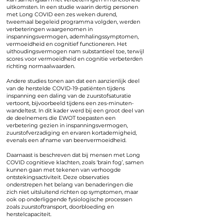
uitkomsten. In een studie waarin dertig personen
met Long COVID een zes weken durend,
tweemaal begeleid programma volgden, werden
verbeteringen waargenomen in
inspanningsvermogen, ademhalingssymptomen,
vermoeidheid en cognitief functioneren. Het
uithoudingsvermogen nam substantieel toe, terwijl
scores voor vermoeidheid en cognitie verbeterden
richting normaalwaarden.
Andere studies tonen aan dat een aanzienlijk deel
van de herstelde COVID-19-patiënten tijdens
inspanning een daling van de zuurstofsaturatie
vertoont, bijvoorbeeld tijdens een zes-minuten-
wandeltest. In dit kader werd bij een groot deel van
de deelnemers die EWOT toepasten een
verbetering gezien in inspanningsvermogen,
zuurstofverzadiging en ervaren kortademigheid,
evenals een afname van beenvermoeidheid.
Daarnaast is beschreven dat bij mensen met Long
COVID cognitieve klachten, zoals ‘brain fog’, samen
kunnen gaan met tekenen van verhoogde
ontstekingsactiviteit. Deze observaties
onderstrepen het belang van benaderingen die
zich niet uitsluitend richten op symptomen, maar
ook op onderliggende fysiologische processen
zoals zuurstoftransport, doorbloeding en
herstelcapaciteit.