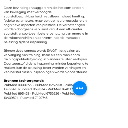
Deze bevindingen suggereren dat het combineren
van beweging met verhoogde
zuurstofbeschikbaarheid niet alleen invloed heeft op
fysieke parameters, maar ook op neuromusculaire en
cognitieve aspecten van prestatie. De verbeteringen
worden doorgaans verklaard vanuit een efficiënter
zuurstoftransport, een betere benutting van energie in
de mitochondriën en een verminderde metabole
belasting tijdens inspanning.
Binnen deze context wordt EWOT niet gezien als
vervanging van training, maar als een manier om
trainingsprikkels fysiologisch anders te laten verlopen.
Door zuurstof tijdens inspanning minder beperkend te
maken, kan de belasting beter worden verdragen en
kan herstel tussen inspanningen worden ondersteund.
Bronnen (achtergrond):
PubMed 10066722 · PubMed 8252958 · PubMed
1396641 · PubMed 11581334 · PubMed 16403777 ·
PubMed 895429 · PubMed 6752626 · PubMed
10409591 · PubMed 21120743
De hierboven beschreven prestatie-effecten bouwen
voort op inzichten uit decennialang onderzoek naar
zuurstof-meerstapstherapie. In de volgende sectie
wordt ingegaan op de historische onderzoeksbasis
van EWOT, waaronder het werk van Dr. von Ardenne.