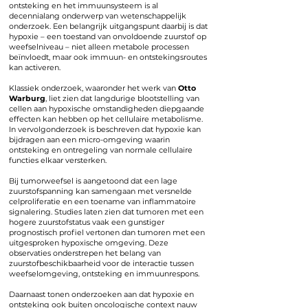
ontsteking en het immuunsysteem is al
decennialang onderwerp van wetenschappelijk
onderzoek. Een belangrijk uitgangspunt daarbij is dat
hypoxie – een toestand van onvoldoende zuurstof op
weefselniveau – niet alleen metabole processen
beïnvloedt, maar ook immuun- en ontstekingsroutes
kan activeren.
Klassiek onderzoek, waaronder het werk van
Otto
Warburg
, liet zien dat langdurige blootstelling van
cellen aan hypoxische omstandigheden diepgaande
effecten kan hebben op het cellulaire metabolisme.
In vervolgonderzoek is beschreven dat hypoxie kan
bijdragen aan een micro-omgeving waarin
ontsteking en ontregeling van normale cellulaire
functies elkaar versterken.
Bij tumorweefsel is aangetoond dat een lage
zuurstofspanning kan samengaan met versnelde
celproliferatie en een toename van inflammatoire
signalering. Studies laten zien dat tumoren met een
hogere zuurstofstatus vaak een gunstiger
prognostisch profiel vertonen dan tumoren met een
uitgesproken hypoxische omgeving. Deze
observaties onderstrepen het belang van
zuurstofbeschikbaarheid voor de interactie tussen
weefselomgeving, ontsteking en immuunrespons.
Daarnaast tonen onderzoeken aan dat hypoxie en
ontsteking ook buiten oncologische context nauw