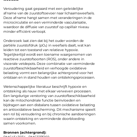
Veroudering gaat gepaard met een geleidelijke
afname van de zuurstoftoevoer naar lichaamsweefsels.
Deze afname hangt samen met veranderingen in de
microcirculatie en een verminderde vascularisatie,
waardoor de diffusie van zuurstof op capillair niveau
minder efficiënt verloopt.
Onderzoek laat zien dat bij het ouder worden de
partiële zuurstofdruk (pO₂) in weefsels daalt, wat kan
leiden tot een toestand van relatieve hypoxie.
Tegelijkertijd wordt een toename waargenomen van
reactieve zuurstofsoorten (ROS), onder andere in
viscerale vetdepots. Deze combinatie van verminderde
zuurstofbeschikbaarheid en verhoogde oxidatieve
belasting vormt een belangrijke achtergrond voor het
ontstaan en in stand houden van ontstekingsprocessen.
Wetenschappelijke literatuur beschrijft hypoxie en
ontsteking als nauw met elkaar verweven processen.
Een langdurige verstoring van zuurstofbeschikbaarheid
kan de mitochondriale functie beïnvloeden en
bijdragen aan een disbalans tussen oxidatieve belasting
en antioxidatieve bescherming. Dit mechanisme speelt
een rol bij veroudering en bij chronische aandoeningen
waarin ontsteking en verminderde doorbloeding
samen voorkomen.
Bronnen (achtergrond):