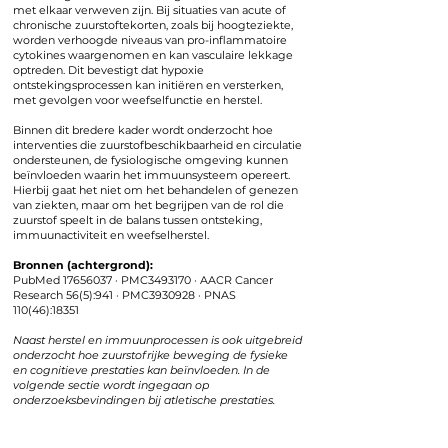
met elkaar verweven zijn. Bij situaties van acute of
chronische zuurstoftekorten, zoals bij hoogteziekte,
worden verhoogde niveaus van pro-inflammatoire
cytokines waargenomen en kan vasculaire lekkage
optreden. Dit bevestigt dat hypoxie
ontstekingsprocessen kan initiëren en versterken,
met gevolgen voor weefselfunctie en herstel.
Binnen dit bredere kader wordt onderzocht hoe
interventies die zuurstofbeschikbaarheid en circulatie
ondersteunen, de fysiologische omgeving kunnen
beïnvloeden waarin het immuunsysteem opereert.
Hierbij gaat het niet om het behandelen of genezen
van ziekten, maar om het begrijpen van de rol die
zuurstof speelt in de balans tussen ontsteking,
immuunactiviteit en weefselherstel.
Bronnen (achtergrond):
PubMed 17656037 · PMC3493170 · AACR Cancer
Research 56(5):941 · PMC3930928 · PNAS
110(46):18351
Naast herstel en immuunprocessen is ook uitgebreid
onderzocht hoe zuurstofrijke beweging de fysieke
en cognitieve prestaties kan beïnvloeden. In de
volgende sectie wordt ingegaan op
onderzoeksbevindingen bij atletische prestaties.