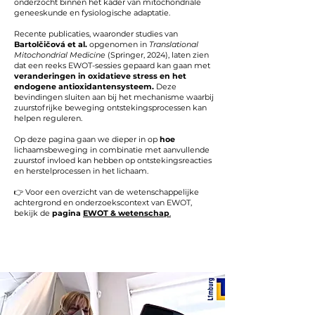
onderzocht binnen het kader van mitochondriale
geneeskunde en fysiologische adaptatie.
Recente publicaties, waaronder studies van
Bartolčičová et al.
opgenomen in
Translational
Mitochondrial Medicine
(Springer, 2024), laten zien
dat een reeks EWOT-sessies gepaard kan gaan met
veranderingen in oxidatieve stress en het
endogene antioxidantensysteem.
Deze
bevindingen sluiten aan bij het mechanisme waarbij
zuurstofrijke beweging ontstekingsprocessen kan
helpen reguleren.
Op deze pagina gaan we dieper in op
hoe
lichaamsbeweging in combinatie met aanvullende
zuurstof invloed kan hebben op ontstekingsreacties
en herstelprocessen in het lichaam.
👉 Voor een overzicht van de wetenschappelijke
achtergrond en onderzoekscontext van EWOT,
bekijk de
pagina
EWOT & wetenschap
.