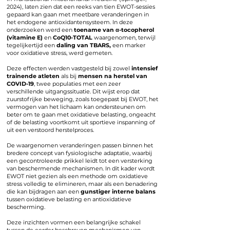
2024), laten zien dat een reeks van tien EWOT-sessies
gepaard kan gaan met meetbare veranderingen in
het endogene antioxidantensysteem. In deze
onderzoeken werd een
toename van α-tocopherol
(vitamine E)
en
CoQ10-TOTAL
waargenomen, terwijl
tegelijkertijd een
daling van TBARS,
een marker
voor oxidatieve stress, werd gemeten.
Deze effecten werden vastgesteld bij zowel
intensief
trainende atleten
als bij
mensen na herstel van
COVID-19
, twee populaties met een zeer
verschillende uitgangssituatie. Dit wijst erop dat
zuurstofrijke beweging, zoals toegepast bij EWOT, het
vermogen van het lichaam kan ondersteunen om
beter om te gaan met oxidatieve belasting, ongeacht
of de belasting voortkomt uit sportieve inspanning of
uit een verstoord herstelproces.
De waargenomen veranderingen passen binnen het
bredere concept van fysiologische adaptatie, waarbij
een gecontroleerde prikkel leidt tot een versterking
van beschermende mechanismen. In dit kader wordt
EWOT niet gezien als een methode om oxidatieve
stress volledig te elimineren, maar als een benadering
die kan bijdragen aan een
gunstiger interne balans
tussen oxidatieve belasting en antioxidatieve
bescherming.
Deze inzichten vormen een belangrijke schakel