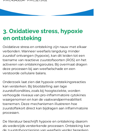
PMC4543034 · PMC3275102
3. Oxidatieve stress, hypoxie
en ontsteking
Oxidatieve stress en ontsteking zijn nauw met elkaar
verbonden. Wanneer weefsels langdurig minder
zuurstof ontvangen (hypoxie), kan dit leiden tot een
toename van reactieve zuurstofsoorten (ROS) en het
activeren van ontstekingsroutes. Bij overmaat dragen
deze processen bij aan weefselschade en een
verstoorde cellulaire balans.
Onderzoek laat zien dat hypoxie ontstekingsreacties
kan versterken. Bij blootstelling aan lage
zuurstofcondities, zoals bij hoogteziekte, worden
verhoogde niveaus van pro-inflammatoire cytokines
waargenomen en kan de vaatwandpermeabiliteit
toenemen. Deze mechanismen illustreren hoe
zuurstoftekort direct kan bijdragen aan inflammatoire
processen.
De literatuur beschrijft hypoxie en ontsteking daarom
als wederzijds versterkende processen. Ontsteking kan
de zuurstofvoorziening van weefsels verder beperken,