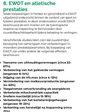
8. EWOT en atletische
prestaties
Naast toepassingen in herstel en gezondheid is EWOT
uitgebreid onderzocht binnen de context van sport en
fysieke prestaties. In deze onderzoeken wordt EWOT
beschouwd als een manier om de fysiologische
respons op inspanning te beïnvloeden door
zuurstofbeschikbaarheid tijdens belasting te verhogen.
Verschillende studies laten zien dat zuurstofrijke
beweging kan samengaan met verbeteringen in
meerdere prestatieparameters. Bij toepassing van
EWOT zijn onder andere de volgende effecten
beschreven:
Toename van uithoudingsvermogen (circa 32–
67%)
Verbetering van het geleverde vermogen
(ongeveer 8–14%)
Stijging van de VO₂max (circa 4–12%)
Vermindering van melkzuurproductie (ongeveer
34–60%)
Toegenomen vetverbranding als energiebron
Verbeterde mitochondriale capaciteit
Snellere reactietijd (circa 12–18%)
Verbetering van het kortetermijngeheugen
(ongeveer 19–23%)
Verkorting van hersteltijd na inspanning (circa
27%)