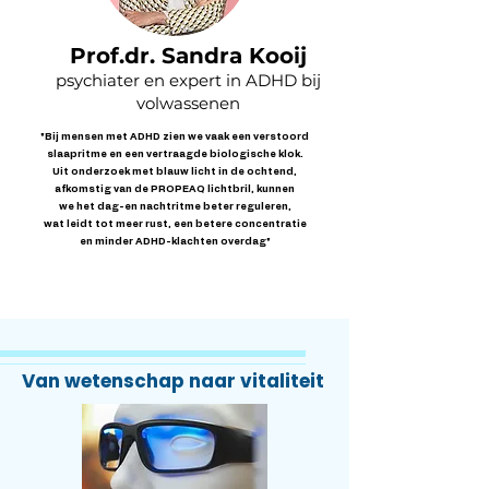
Prof.dr. Sandra Kooij
psychiater en expert in ADHD bij
volwassenen
"Bij mensen met ADHD zien we vaak een verstoord
slaapritme en een vertraagde biologische klok.
Uit onderzoek met blauw licht in de ochtend,
afkomstig van de PROPEAQ lichtbril, kunnen
we het dag-en nachtritme beter reguleren,
wat leidt tot meer rust, een betere concentratie
en minder ADHD-klachten overdag"
Van wetenschap naar vitaliteit