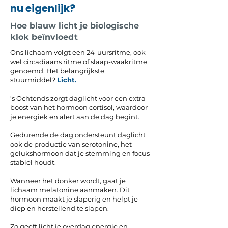
nu eigenlijk?
Hoe blauw licht je biologische
klok beïnvloedt
Ons lichaam volgt een 24-uursritme, ook
wel circadiaans ritme of slaap-waakritme
genoemd. Het belangrijkste
stuurmiddel?
Licht.
’s Ochtends zorgt daglicht voor een extra
boost van het hormoon cortisol, waardoor
je energiek en alert aan de dag begint.
Gedurende de dag ondersteunt daglicht
ook de productie van serotonine, het
gelukshormoon dat je stemming en focus
stabiel houdt.
Wanneer het donker wordt, gaat je
lichaam melatonine aanmaken. Dit
hormoon maakt je slaperig en helpt je
diep en herstellend te slapen.
Zo geeft licht je overdag energie en