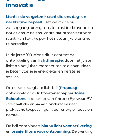
innovatie
Licht is de vergeten kracht die ons dag- en
nachtritme bepaalt
. Het wekt ons bij
zonsopgang, brengt ons tot rust in de avond en
houdt ons in balans. Zodra dat ritme verstoord
raakt, kan licht helpen het natuurlijke bioritme
te herstellen.
In de jaren ’80 leidde dit inzicht tot de
ontwikkeling van
lichttherapie:
door het juiste
licht op het juiste moment toe te dienen, slaap
je beter, voel je je energieker en herstel je
sneller.
De eerste draagbare lichtbril
(Propeaq)
-
ontwikkeld door lichtwetenschapper
Toine
Schoutens
- oprichter van
Chrono Eyewear BV
- vertaalt decennia aan onderzoek naar
praktische toepassingen voor energie, focus en
herstel.
De bril combineert
blauw licht voor activering
en
oranje filters voor ontspanning.
De werking