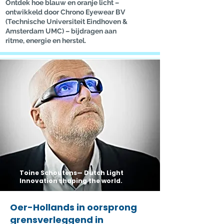
Ontdek hoe blauw en oranje licht –
ontwikkeld door Chrono Eyewear BV
(Technische Universiteit Eindhoven &
Amsterdam UMC) – bijdragen aan
ritme, energie en herstel.
Toine Schoutens— Dutch Light
Innovation shaping the world.
Oer-Hollands in oorsprong
grensverleggend in