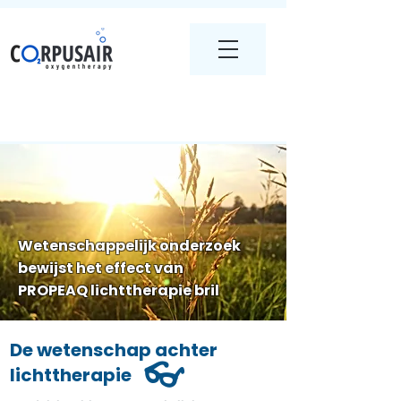
Wetenschappelijk onderzoek
bewijst het effect van
PROPEAQ lichttherapie bril
De wetenschap achter
👓
lichttherapie