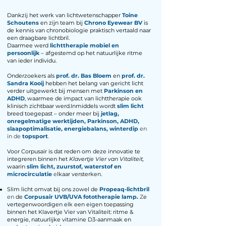
Dankzij het werk van lichtwetenschapper
Toine
Schoutens
en zijn team bij
Chrono Eyewear BV
is
de kennis van chronobiologie praktisch vertaald naar
een draagbare lichtbril.
Daarmee werd
lichttherapie mobiel en
persoonlijk
– afgestemd op het natuurlijke ritme
van ieder individu.
Onderzoekers als
prof. dr. Bas Bloem
en
prof. dr.
Sandra Kooij
hebben het belang van gericht licht
verder uitgewerkt bij mensen met
Parkinson en
ADHD
, waarmee de impact van lichttherapie ook
klinisch zichtbaar werd.Inmiddels wordt
slim licht
breed toegepast – onder meer bij
jetlag,
onregelmatige werktijden, Parkinson, ADHD,
slaapoptimalisatie, energiebalans, winterdip
en
in de
topsport
.
Voor Corpusair is dat reden om deze innovatie te
integreren binnen het
Klavertje Vier van Vitaliteit,
waarin
slim
licht, zuurstof, waterstof en
microcirculatie
e
lkaar versterken.
Slim licht omvat bij ons zowel de
Propeaq-lichtbril
en
de
Corpusair UVB/UVA fototherapie lamp.
Z
e
vertegenwoordigen elk een eigen toepassing
binnen het Klavertje Vier van Vitaliteit: ritme &
energie, natuurlijke vitamine D3-aanmaak en