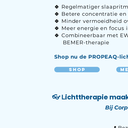
🍀 Regelmatiger slaaprit
🍀 Betere concentratie e
🍀 Minder vermoeidheid 
🍀 Meer energie en focus 
🍀 Combineerbaar met EWO
BEMER-therapie
Shop nu de PROPEAQ-licht
Shop
Me
👓
ichttherapie maakt
L
Bij Corp