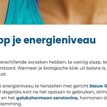
 op je energieniveau
rschillende oorzaken hebben: te weinig slaap, te 
rstoord. Wanneer je biologische klok uit balans is, 
ust.
e energieniveau te herstellen met gericht
blauw l
il dagelijks kort na het opstaan te gebruiken, st
en het
gelukshormoon serotonine,
hormonen die
 stemming.