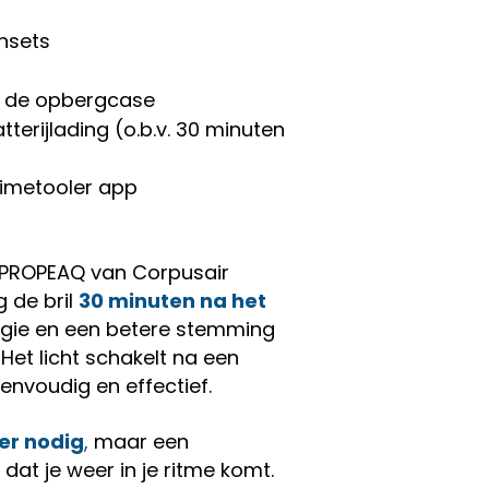
ensets
n de opbergcase
erijlading (o.b.v. 30 minuten
Timetooler app
n PROPEAQ van Corpusair
 de bril
30 minuten na het
rgie en een betere stemming
Het licht schakelt na een
envoudig en effectief.
er nodig
,
maar een
 dat je weer in je ritme komt.