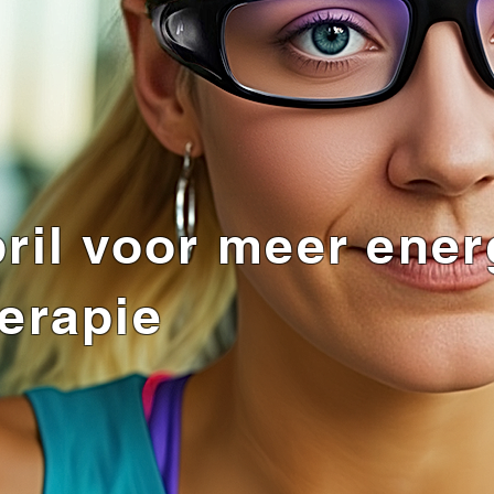
ril voor meer ener
herapie