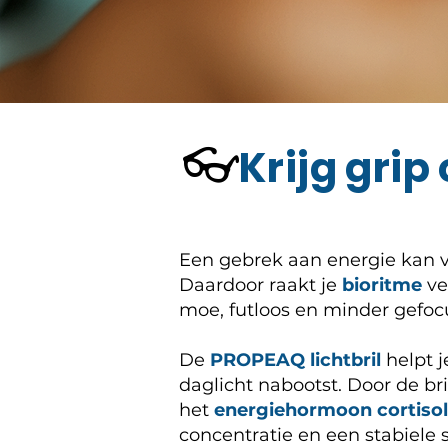
👓
Krijg grip
Een gebrek aan energie kan ve
Daardoor raakt je
bioritme
ve
moe, futloos en minder gefoc
De
PROPEAQ lichtbril
helpt j
daglicht nabootst. Door de br
het
energiehormoon cortisol
concentratie en een stabiele