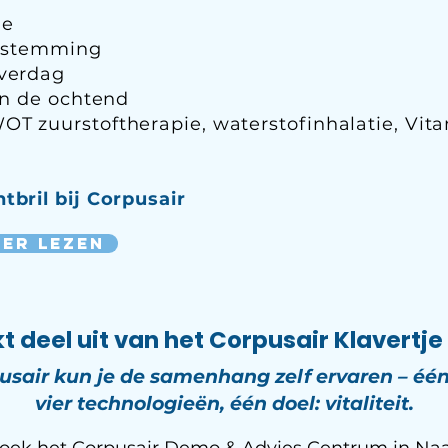
me
n stemming
overdag
in de ochtend
T zuurstoftherapie, waterstofinhalatie, Vita
bril bij Corpusair
er lezen
 deel uit van het Corpusair Klavertje V
usair kun je de samenhang zelf ervaren – één
vier technologieën, één doel: vitaliteit.