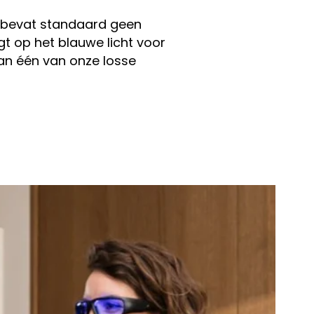
l bevat standaard geen
gt op het blauwe licht voor
 dan één van onze losse
N