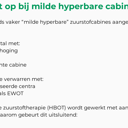
t op bij milde hyperbare cabi
ds vaker “milde hyperbare” zuurstofcabines aang
al met:
rhoging
chte cabine
 te verwarren met:
seerde centra
oals EWOT
e zuurstoftherapie (HBOT) wordt gewerkt met aan
aarom gebeurt dit uitsluitend: