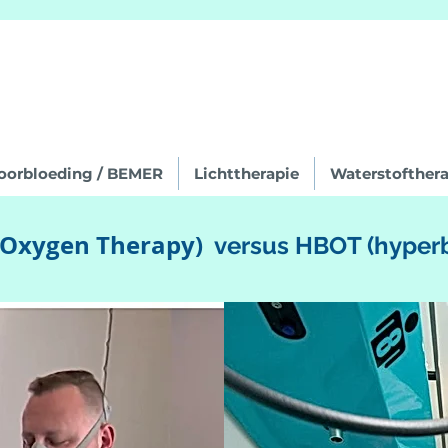
oorbloeding / BEMER
Lichttherapie
Waterstofthera
h Oxygen Therapy)
versus HBOT (hyperb