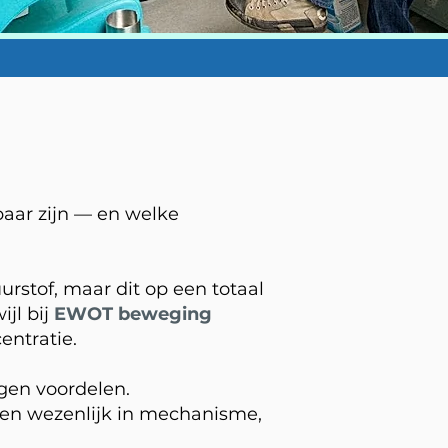
aar zijn — en welke
rstof, maar dit op een totaal
wijl bij
EWOT beweging
ntratie.
gen voordelen.
llen wezenlijk in mechanisme,