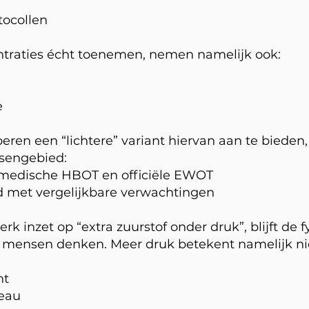
tocollen
ntraties écht toenemen, nemen namelijk ook:
e
eren een “lichtere” variant hiervan aan te bieden
ssengebied:
e medische HBOT en officiële EWOT
 met vergelijkbare verwachtingen
 inzet op “extra zuurstof onder druk”, blijft de fy
 mensen denken. Meer druk betekent namelijk ni
ht
veau