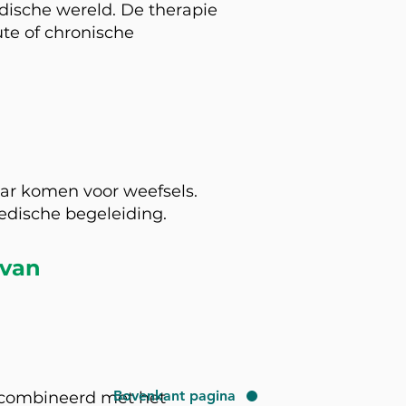
dische wereld. De therapie
ute of chronische
aar komen voor weefsels.
dische begeleiding.
van
Bovenkant pagina
ecombineerd met het