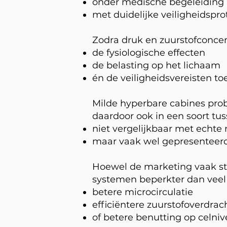
onder medische begeleiding
met duidelijke veiligheidspro
Zodra druk en zuurstofconce
de fysiologische effecten
de belasting op het lichaam
én de veiligheidsvereisten to
Milde hyperbare cabines prob
daardoor ook in een soort tu
niet vergelijkbaar met echt
maar vaak wel gepresenteerd
Hoewel de marketing vaak sterk
systemen beperkter dan veel
betere microcirculatie
efficiëntere zuurstofoverdrac
of betere benutting op celni