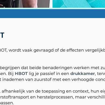
OT
T, wordt vaak gevraagd of de effecten vergelijkb
e begrijpen dat beide benaderingen werken met zuu
en. Bij
HBOT
lig je passief in een
drukkamer
, ter
 inademen van zuurstof met een verhoogde conce
afhankelijk van de toepassing en context, hun ei
uurstoftransport en herstelprocessen, maar verschi
passen.