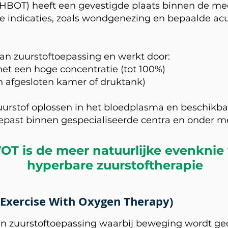
(HBOT) heeft een gevestigde plaats binnen de me
ke indicaties, zoals wondgenezing en bepaalde ac
an zuurstoftoepassing en werkt door:
et een hoge concentratie (tot 100%)
n afgesloten kamer of druktank)
zuurstof oplossen in het bloedplasma en beschikb
ast binnen gespecialiseerde centra en onder me
T is de meer natuurlijke evenknie
hyperbare zuurstoftherapie
(Exercise With Oxygen Therapy)
an zuurstoftoepassing waarbij beweging wordt g