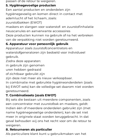
passen of de retour te weigeren.
5. Hygiënegevoelige producten
Een aantal producten en onderdelen zijn
hygiënegevoelig en komen direct in contact met
ademlucht of het lichaam, zoals:
zuurstofzakken (EWOT)
maskers en slangen voor waterstof- en zuurstofinhalatie
neuscanules en aanverwante accessoires
Deze producten kunnen na gebruik of na het verbreken
van de verpakking niet worden geretourneerd.
6. Apparatuur voor persoonlijk gebruik
Apparatuur zoals zuurstofconcentrators en
waterstofgeneratoren zijn bedoeld voor individueel
gebruik.
Zodra deze apparaten:
in gebruik zijn genomen
uren hebben gedraaid
of zichtbaar gebruikt zijn
zijn deze niet meer als nieuw verkoopbaar.
In combinatie met gebruikte hygiëneonderdelen (zoals
bij EWOT-sets) kan de volledige set daarom niet worden
geretourneerd.
7. Combinatiesets (zoals EWOT)
Bij sets die bestaan uit meerdere componenten, zoals
een concentrator met zuurstofzak en maskers, geldt:
Indien één of meerdere onderdelen gebruikt zijn (met
name hygiënegevoelige onderdelen), kan de set niet
meer in originele staat worden teruggebracht. In dat
geval behouden wij ons het recht voor om de retour te
weigeren.
8. Retourneren als particulier
Als particuliere klant kunt u gebruikmaken van het