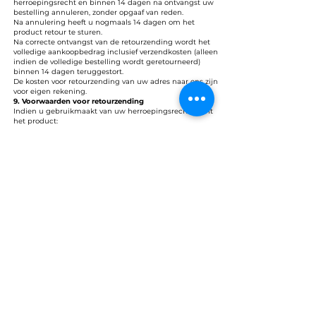
herroepingsrecht en binnen 14 dagen na ontvangst uw
bestelling annuleren, zonder opgaaf van reden.
Na annulering heeft u nogmaals 14 dagen om het
product retour te sturen.
Na correcte ontvangst van de retourzending wordt het
volledige aankoopbedrag inclusief verzendkosten (alleen
indien de volledige bestelling wordt geretourneerd)
binnen 14 dagen teruggestort.
De kosten voor retourzending van uw adres naar ons zijn
voor eigen rekening.
9. Voorwaarden voor retourzending
Indien u gebruikmaakt van uw herroepingsrecht, dient
het product:
met alle geleverde toebehoren
en – indien redelijkerwijs mogelijk – in de originele staat
en verpakking
te worden geretourneerd.
Retourzendingen dienen vooraf per e-mail te worden
aangemeld via:
info@corpusair.nl onder vermelding van het
factuurnummer.
Retourzendingen die niet vooraf zijn aangemeld, worden
niet in behandeling genomen.
10. Waardevermindering en uitsluitingen
Indien het product beschadigd is of de verpakking
verder is beschadigd dan nodig om het product te
beoordelen, kunnen wij deze waardevermindering in
rekening brengen.
Ga daarom zorgvuldig met het product om en zorg voor
een goede verpakking bij retour.
Het herroepingsrecht is niet van toepassing op
producten die speciaal voor u zijn besteld of op maat zijn