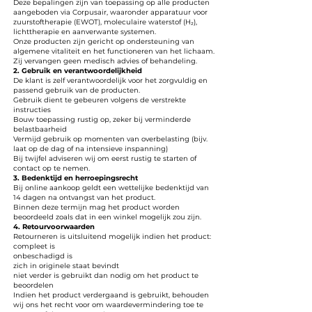
Deze bepalingen zijn van toepassing op alle producten
aangeboden via Corpusair, waaronder apparatuur voor
zuurstoftherapie (EWOT), moleculaire waterstof (H₂),
lichttherapie en aanverwante systemen.
Onze producten zijn gericht op ondersteuning van
algemene vitaliteit en het functioneren van het lichaam.
Zij vervangen geen medisch advies of behandeling.
2. Gebruik en verantwoordelijkheid
De klant is zelf verantwoordelijk voor het zorgvuldig en
passend gebruik van de producten.
Gebruik dient te gebeuren volgens de verstrekte
instructies
Bouw toepassing rustig op, zeker bij verminderde
belastbaarheid
Vermijd gebruik op momenten van overbelasting (bijv.
laat op de dag of na intensieve inspanning)
Bij twijfel adviseren wij om eerst rustig te starten of
contact op te nemen.
3. Bedenktijd en herroepingsrecht
Bij online aankoop geldt een wettelijke bedenktijd van
14 dagen na ontvangst van het product.
Binnen deze termijn mag het product worden
beoordeeld zoals dat in een winkel mogelijk zou zijn.
4. Retourvoorwaarden
Retourneren is uitsluitend mogelijk indien het product:
compleet is
onbeschadigd is
zich in originele staat bevindt
niet verder is gebruikt dan nodig om het product te
beoordelen
Indien het product verdergaand is gebruikt, behouden
wij ons het recht voor om waardevermindering toe te