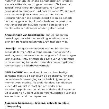
nummer (Return Merchandise Authorization) is vereist
voor elk artikel dat wordt geretourneerd. Elk item dat
zonder RMA's wordt teruggestuurd, kan worden
geweigerd en teruggestuurd naar de koper. Wij zijn niet
verantwoordelijk voor eventuele verzendkosten.
Retourzendingen die geautoriseerd zijn en die schade
hebben opgelopen (exclusief schade veroorzaakt door
het transportbedrijf) zullen worden gerepareerd en
rechtstreeks aan de koper worden gefactureerd.
Annuleringen van bestellingen
: annuleringen van
bestellingen voordat uw bestelling wordt verzonden,
brengen transactiekosten van 3,75% met zich mee.
Levertijd:
wij garanderen geen levering binnen een
bepaalde termijn. Alle verzending duurt ongeveer 2-5
werkdagen om te verzenden en nog eens 2-5 werkdagen
voor levering. Annuleringen als gevolg van vertragingen
in de verzending behouden dezelfde annuleringskosten
voor de koper als hierboven vermeld.
* BELANGRIJK
Als uw doos of product beschadigd
aankomt, moet u dit aangeven bij de chauffeur en een
ondertekende bevestiging van schade krijgen op het
moment van levering. Als u dit niet doet, kan dit ertoe
leiden dat wij niet in staat zijn om onder onze
verzekeringspolis voor het artikel onderhoud of reparatie
uit te voeren en u bent volledig verantwoordelijk voor alle
kosten in verband met reparaties.
Algemene bepalingen – levering, gebruik en retour
1. Toepassing