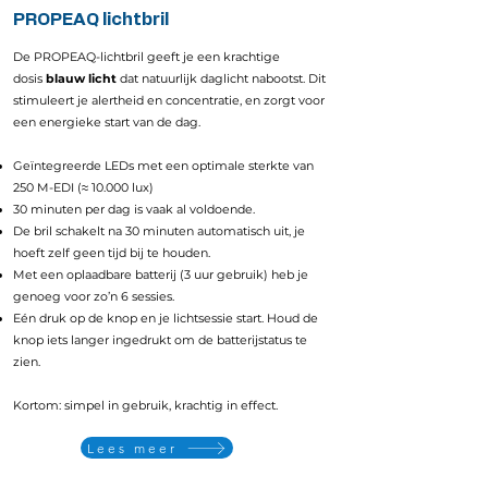
PROPEAQ lichtbril
De PROPEAQ-lichtbril geeft je een krachtige
dosis
blauw licht
dat natuurlijk daglicht nabootst. Dit
stimuleert je alertheid en concentratie, en zorgt voor
een energieke start van de dag.
Geïntegreerde LEDs met een optimale sterkte van
250 M-EDI (≈ 10.000 lux)
30 minuten per dag is vaak al voldoende.
De bril schakelt na 30 minuten automatisch uit, je
hoeft zelf geen tijd bij te houden.
Met een oplaadbare batterij (3 uur gebruik) heb je
genoeg voor zo’n 6 sessies.
Eén druk op de knop en je lichtsessie start. Houd de
knop iets langer ingedrukt om de batterijstatus te
zien.
Kortom: simpel in gebruik, krachtig in effect.
Lees meer