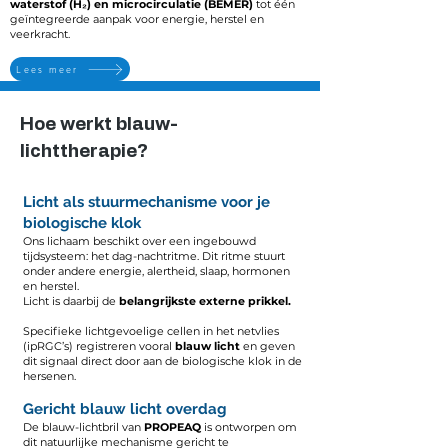
waterstof (H₂) en microcirculatie (BEMER)
tot één
geïntegreerde aanpak voor energie, herstel en
veerkracht.
Lees meer
Hoe werkt blauw-
lichttherapie?
Licht als stuurmechanisme voor je
biologische klok
Ons lichaam beschikt over een ingebouwd
tijdsysteem: het dag-nachtritme. Dit ritme stuurt
onder andere energie, alertheid, slaap, hormonen
en herstel.
Licht is daarbij de
belangrijkste externe prikkel.
Specifieke lichtgevoelige cellen in het netvlies
(ipRGC’s) registreren vooral
blauw licht
en geven
dit signaal direct door aan de biologische klok in de
hersenen.
Gericht blauw licht overdag
De blauw-lichtbril van
PROPEAQ
is ontworpen om
dit natuurlijke mechanisme gericht te