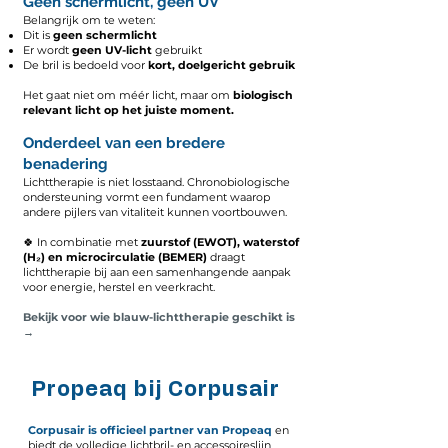
Geen schermlicht, geen UV
Belangrijk om te weten:
Dit is
geen schermlicht
Er wordt
geen UV-licht
gebruikt
De bril is bedoeld voor
kort, doelgericht gebruik
Het gaat niet om méér licht, maar om
biologisch
relevant licht op het juiste moment.
Onderdeel van een bredere
benadering
Lichttherapie is niet losstaand. Chronobiologische
ondersteuning vormt een fundament waarop
andere pijlers van vitaliteit kunnen voortbouwen.
🍀 In combinatie met
zuurstof (EWOT), waterstof
(H₂) en microcirculatie (BEMER)
draagt
lichttherapie bij aan een samenhangende aanpak
voor energie, herstel en veerkracht.
Bekijk voor wie blauw-lichttherapie geschikt is
→
👓
Propeaq bij Corpusair
Corpusair is officieel partner van Propeaq
en
biedt de volledige lichtbril- en accessoireslijn