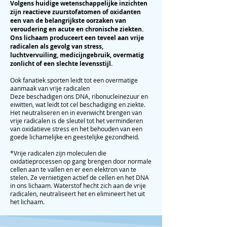
Volgens huidige wetenschappelijke inzichten
zijn reactieve zuurstofatomen of oxidanten
een van de belangrijkste oorzaken van
veroudering en acute en chronische ziekten.
Ons lichaam produceert een teveel aan vrije
radicalen als gevolg van stress,
luchtvervuiling, medicijngebruik, overmatig
zonlicht of een slechte levensstijl.
Ook fanatiek sporten leidt tot een overmatige
aanmaak van vrije radicalen
Deze beschadigen ons DNA, ribonucleïnezuur en
eiwitten, wat leidt tot cel beschadiging en ziekte.
Het neutraliseren en in evenwicht brengen van
vrije radicalen is de sleutel tot het verminderen
van oxidatieve stress en het behouden van een
goede lichamelijke en geestelijke gezondheid.
*Vrije radicalen zijn moleculen die
oxidatieprocessen op gang brengen door normale
cellen aan te vallen en er een elektron van te
stelen. Ze vernietigen actief de cellen en het DNA
in ons lichaam. Waterstof hecht zich aan de vrije
radicalen, neutraliseert het en elimineert het uit
het lichaam.