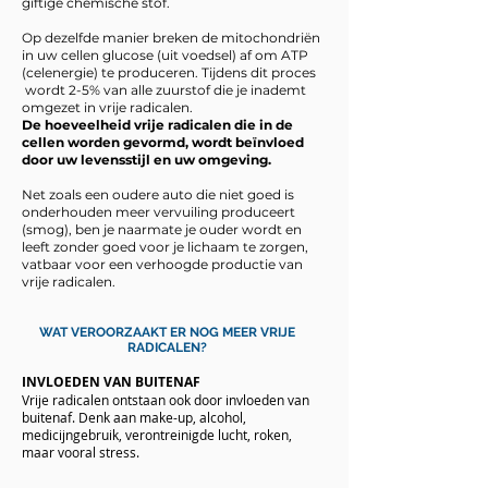
giftige chemische stof.
Op dezelfde manier breken de mitochondriën
in uw cellen glucose (uit voedsel) af om ATP
(celenergie) te produceren. Tijdens dit proces
wordt 2-5% van alle zuurstof die je inademt
omgezet in vrije radicalen.
De hoeveelheid vrije radicalen die in de
cellen worden gevormd, wordt beïnvloed
door uw levensstijl en uw omgeving.
Net zoals een oudere auto die niet goed is
onderhouden meer vervuiling produceert
(smog), ben je naarmate je ouder wordt en
leeft zonder goed voor je lichaam te zorgen,
vatbaar voor een verhoogde productie van
vrije radicalen.
WAT VEROORZAAKT ER NOG MEER VRIJE
RADICALEN?
INVLOEDEN VAN BUITENAF
Vrije radicalen ontstaan ook door invloeden van
buitenaf. Denk aan make-up, alcohol,
medicijngebruik, verontreinigde lucht, roken,
maar vooral stress.