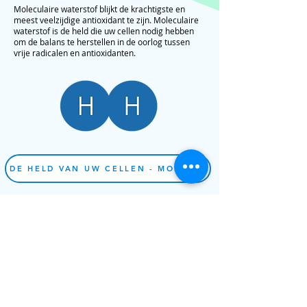
Moleculaire waterstof blijkt de krachtigste en
meest veelzijdige antioxidant te zijn.
Moleculaire
waterstof is de held die uw cellen nodig hebben
om de balans te herstellen in de oorlog tussen
vrije radicalen en antioxidanten.
DE HELD VAN UW CELLEN - MOLECULAIRE WATERSTOF
WATERSTOF IS DE PERFECTE
ANTIOXIDANTFORMULE
Zowel het drinken van waterstofwater als het
inademen van waterstofgas zijn manieren waarop we
waterstof aan het lichaam kunnen toevoegen.
Inademing van waterstof is de meest effectieve
manier om de concentratie waterstof te
verhogen.
Studies tonen aan
dat de concentratie van
waterstof in menselijk weefsel toeneemt wanneer