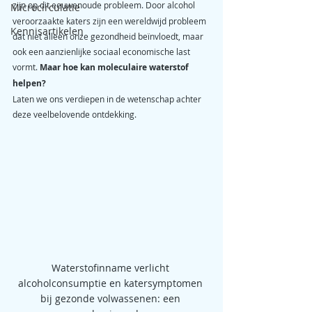
zijn op dit eeuwenoude probleem.
Door alcohol 
Microcirculatie
veroorzaakte katers zijn een wereldwijd probleem 
Kennisartikelen
dat niet alleen onze gezondheid beïnvloedt, maar 
ook een aanzienlijke sociaal economische last 
vormt. 
Maar hoe kan moleculaire waterstof 
helpen?
Laten we ons verdiepen in de wetenschap achter 
deze veelbelovende ontdekking.
Waterstofinname verlicht 
alcoholconsumptie en katersymptomen 
bij gezonde volwassenen: een 