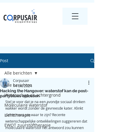
Post
Alle berichten
Corpusair
Alle berichten
14 okt 2024
Hacking the Hangover: waterstof kan de post-
Wetenschap en achtergrond
partyblues oplossen
Stel je voor dat je na een avondje sociaal drinken 
Moleculaire waterstof
wakker wordt zonder de gevreesde kater. Klinkt 
Lichttherapie
dat te mooi om waar te zijn? Recente 
wetenschappelijke ontwikkelingen suggereren dat 
EWOT zuurstoftherapie
moleculaire waterstof het antwoord zou kunnen 