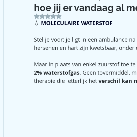
hoe jij er vandaag al 
Beoordeeld met NaN uit 5 sterren.
💧
MOLECULAIRE WATERSTOF
Stel je voor: je ligt in een ambulance na 
hersenen en hart zijn kwetsbaar, onder
Maar in plaats van enkel zuurstof toe te d
2% waterstofgas
. Geen tovermiddel, 
therapie die letterlijk het 
verschil kan 