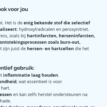
ook voor jou
. Het is de 
enig bekende stof die selectief 
aliseert
: hydroxylradicalen en peroxynitriet. 
ss, zoals bij 
hartinfarcten, herseninfarcten, 
ontstekingsprocessen zoals burn-out, 
t zijn juist de 
hersen- en hartcellen
 die het 
ntief gebruik:
t 
inflammatie laag houden
.
ondheid
, wat essentieel is voor 
hart.
cessen
 en kan zelfs herstel ondersteunen na 
chade.