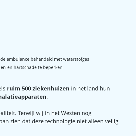
e ambulance behandeld met waterstofgas                         
sen-en hartschade te beperken
ls 
ruim 500 ziekenhuizen
 in het land hun 
halatieapparaten
. 
iteit. Terwijl wij in het Westen nog 
Japan zien dat deze technologie niet alleen veilig 