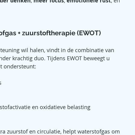
rder denken
, 
meer focus
, 
emotionele rust
, en 
ofgas + zuurstoftherapie (EWOT)
teuning wil halen, vindt in de combinatie van 
onder krachtig duo. Tijdens EWOT beweegt u 
at ondersteunt:
s
tofactivatie en oxidatieve belasting
a zuurstof en circulatie, helpt waterstofgas om 