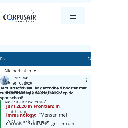
Post
Alle berichten
Corpusair
Alle berichten
23 nov 2020
Je zuurstofniveau èn gezondheid boosten met
Wetenschap en achtergrond
zuurstoftraining, gewoon thuis of op de
sportschool!
Moleculaire waterstof
Juni 2020 in Frontiers in 
Lichttherapie
Immunology:  
"
Mensen met 
EWOT zuurstoftherapie
chronische ontstekingen eerder 