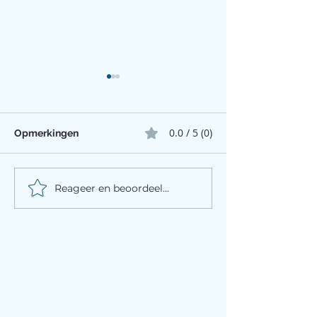
0.0 / 5 (0)
Opmerkingen
Reageer en beoordeel...
Overstijg je ademhaling:
Microvasculair
Waarom biohackers,
disfunctie (MV
Wim Hof-volgers en
EWOT – uitleg 
sporters EWOT
toepassing
ontdekken