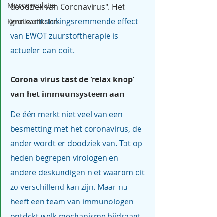
Microcirculatie
doodziek van Coronavirus". Het 
grote o
ntstekingsremmende effect 
Kennisartikelen
van EWOT zuurstoftherapie is 
actueler dan ooit.
Corona virus tast de ‘relax knop’ 
van het immuunsysteem aan
De één merkt niet veel van een 
besmetting met het coronavirus, de 
ander wordt er doodziek van. Tot op 
heden begrepen virologen en 
andere deskundigen niet waarom dit 
zo verschillend kan zijn. Maar nu 
heeft een team van immunologen 
ontdekt welk mechanisme bijdraagt 