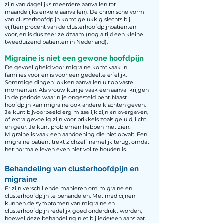
zijn van dagelijks meerdere aanvallen tot
maandelijks enkele aanvallen). De chronische vorm
van clusterhoofdpijn komt gelukkig slechts bij
vijftien procent van de clusterhoofdpijnpatiënten
voor, en is dus zeer zeldzaam (nog altijd een kleine
tweeduizend patiënten in Nederland).
Migraine is niet een gewone hoofdpijn
De gevoeligheid voor migraine komt vaak in
families voor en is voor een gedeelte erfelijk.
Sommige dingen lokken aanvallen uit op vaste
momenten. Als vrouw kun je vaak een aanval krijgen
in de periode waarin je ongesteld bent. Naast
hoofdpijn kan migraine ook andere klachten geven.
Je kunt bijvoorbeeld erg misselijk zijn en overgeven,
of extra gevoelig zijn voor prikkels zoals geluid, licht
en geur. Je kunt problemen hebben met zien.
Migraine is vaak een aandoening die niet opvalt. Een
migraine patiënt trekt zichzelf namelijk terug, omdat
het normale leven even niet vol te houden is.
Behandeling van clusterhoofdpijn en
migraine
Er zijn verschillende manieren om migraine en
clusterhoofdpijn te behandelen. Met medicijnen
kunnen de symptomen van migraine en
clusterhoofdpijn redelijk goed onderdrukt worden,
hoewel deze behandeling niet bij iedereen aanslaat.