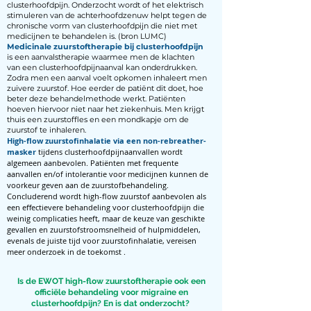
clusterhoofdpijn. Onderzocht wordt of het elektrisch
stimuleren van de achterhoofdzenuw helpt tegen de
chronische vorm van clusterhoofdpijn die niet met
medicijnen te behandelen is. (bron LUMC)
Medicinale zuurstoftherapie bij clusterhoofdpijn
is een aanvalstherapie waarmee men de klachten
van een clusterhoofdpijnaanval kan onderdrukken.
Zodra men een aanval voelt opkomen inhaleert men
zuivere zuurstof. Hoe eerder de patiënt dit doet, hoe
beter deze behandelmethode werkt. Patiënten
hoeven hiervoor niet naar het ziekenhuis. Men krijgt
thuis een zuurstoffles en een mondkapje om de
zuurstof te inhaleren.
High-flow zuurstofinhalatie via een non-rebreather-
masker
tijdens clusterhoofdpijnaanvallen wordt
algemeen aanbevolen. Patiënten met frequente
aanvallen en/of intolerantie voor medicijnen kunnen de
voorkeur geven aan de zuurstofbehandeling.
Concluderend wordt high-flow zuurstof aanbevolen als
een effectievere behandeling voor clusterhoofdpijn die
weinig complicaties heeft, maar de keuze van geschikte
gevallen en zuurstofstroomsnelheid of h
ulpmiddelen,
evenals de juiste tijd voor zuurstofinhalatie, vereisen
meer onderzoek in de toekomst .
Is de EWOT high-flow zuurstoftherapie ook een
officiële behandeling voor migraine en
clusterhoofdpijn? En is dat onderzocht?