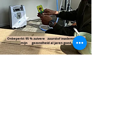
Onbeperkt 95 % zuivere zuurstof inademen doet
mijn gezondheid al jaren goed
Maja Lievaart