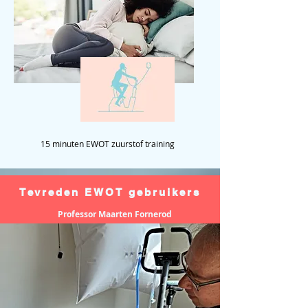
15 minuten EWOT zuurstof training
Tevreden EWOT gebruikers
Professor Maarten Fornerod