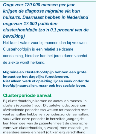
Ongeveer 120.000 mensen per jaar
krijgen de diagnose migraine via
hun
huisarts.
Daarnaast hebben in Nederland
ongeveer 17.000 patiënten
clusterhoofdpijn
(zo’n 0,1 procent van de
bevolking)
Het komt vaker voor bij mannen dan bij vrouwen.
Clusterhoofdpijn is een relatief zeldzame
aandoening, hierdoor kan het jaren duren voordat
de ziekte wordt herkend.
Migraine en clusterhoofdpijn hebben een grote
impact op het dagelijks functioneren.
Niet alleen werk of opleiding lijden vaak onder de
hoofdpijnaanvallen, maar ook het sociale leven.
Clusterperiode aanval
Bij clusterhoofdpijn komen de aanvallen meestal in
clusters (episoden) voor. Dit betekent dat patiënten
afwisselende periodes van weken tot maanden met
veel aanvallen hebben en periodes zonder aanvallen.
Vaak vallen deze periodes in hetzelfde jaargetijde.
Een klein deel van de patiënten heeft de chronische
vorm van clusterhoofdpijn, waarbij men maandelijks
meerdere aanvallen heeft (dit kan erg verschillend