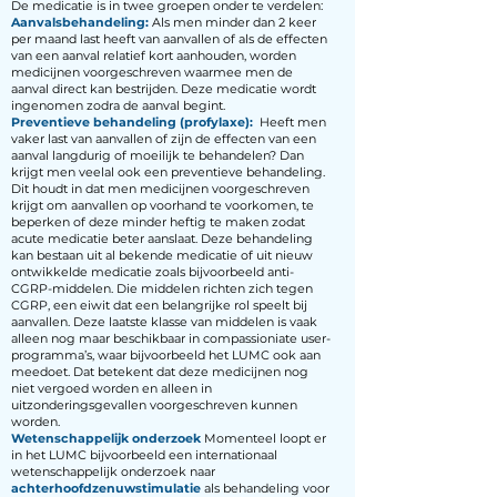
De medicatie is in twee groepen onder te verdelen:
Aanvalsbehandeling:
Als men minder dan 2 keer
per maand last heeft van aanvallen of als de effecten
van een aanval relatief kort aanhouden, worden
medicijnen voorgeschreven waarmee men de
aanval direct kan bestrijden. Deze medicatie wordt
ingenomen zodra de aanval begint.
Preventieve behandeling (profylaxe):
Heeft men
vaker last van aanvallen of zijn de effecten van een
aanval langdurig of moeilijk te behandelen? Dan
krijgt men veelal ook een preventieve behandeling.
Dit houdt in dat men medicijnen voorgeschreven
krijgt om aanvallen op voorhand te voorkomen, te
beperken of deze minder heftig te maken zodat
acute medicatie beter aanslaat. Deze behandeling
kan bestaan uit al bekende medicatie of uit nieuw
ontwikkelde medicatie zoals bijvoorbeeld anti-
CGRP-middelen. Die middelen richten zich tegen
CGRP, een eiwit dat een belangrijke rol speelt bij
aanvallen. Deze laatste klasse van middelen is vaak
alleen nog maar beschikbaar in compassioniate user-
programma’s, waar bijvoorbeeld het LUMC ook aan
meedoet. Dat betekent dat deze medicijnen nog
niet vergoed worden en alleen in
uitzonderingsgevallen voorgeschreven kunnen
worden.
Wetenschappelijk onderzoek
Momenteel loopt er
in het LUMC bijvoorbeeld een internationaal
wetenschappelijk onderzoek naar
achterhoofdzenuwstimulatie
als behandeling voor