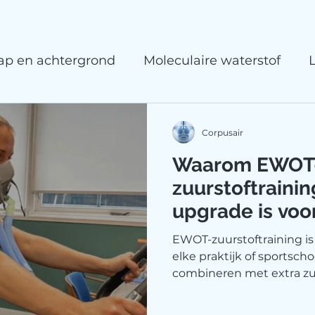
p en achtergrond
Moleculaire waterstof
Microcirculatie
Kennisartikelen
Corpusair
Waarom EWOT
zuurstoftraini
upgrade is voor
of sportschool
EWOT-zuurstoftraining i
elke praktijk of sportsch
combineren met extra zu
versneld, energie verhoog
Ontdek in het Demo & A