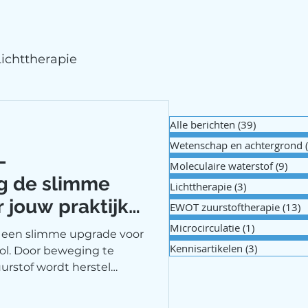
Lichttherapie
Alle berichten
(39)
39 posts
Wetenschap en achtergrond
-
Moleculaire waterstof
(9)
9 po
ng de slimme
Lichttherapie
(3)
3 posts
 jouw praktijk
EWOT zuurstoftherapie
(13)
1
Microcirculatie
(1)
1 post
s een slimme upgrade voor
Kennisartikelen
(3)
3 posts
ool. Door beweging te
urstof wordt herstel
d en training effectiever.
dvies Centrum in