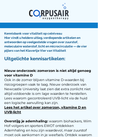
Kennisbank voor vitaliteit op celniveau
Hier vindt u heldere uitleg, verdiepende artikelen en
antwoorden op veelgestelde vragen over zuurstof,
moleculaire waterstof, licht en microcirculatie — de vier
pijlers van het Klavertje Vier van Vitaliteit
Uitgelichte kennisartikelen:
Nieuw onderzoek: zomerzon is niet altijd genoeg
voor vitamine D
Ook in de zomer blijven vitamine D-waarden bij
risicogroepen vaak te laag. Nieuw onderzoek van
Newcastle University laat zien dat extra zonlicht niet
altijd voldoende is om lage waarden te herstellen.
Lees waarom gecontroleerd UVB-licht via de huid
een logische aanvulling kan zijn.
Lees het artikel over zomerzon, vitamine D en
UVB-licht
Overstijg je ademhaling:
waarom biohackers, Wim
Hof-volgers en sporters EWOT ontdekken
Ademhaling en kou zijn waardevol, maar zuurstof
moet ook aankomen in je weefsels. Ontdek waarom