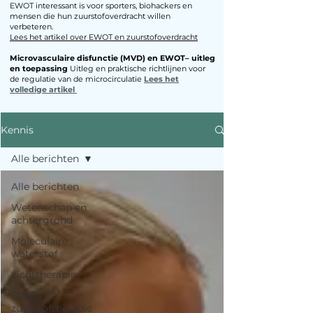
EWOT interessant is voor sporters, biohackers en
mensen die hun zuurstofoverdracht willen
verbeteren.​
Lees het artikel over EWOT en zuurstofoverdracht
Microvasculaire disfunctie (MVD) en EWOT– uitleg
en toepassing
Uitleg en praktische richtlijnen voor
de regulatie van de microcirculatie
Lees het
volledige artikel
Kennis
Alle berichten
Alle berichten
Wetenschap en
achtergrond
Moleculaire
waterstof
Lichttherapie
EWOT
zuurstoftherapie