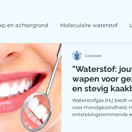
p en achtergrond
Moleculaire waterstof
Microcirculatie
Kennisartikelen
Corpusair
"Waterstof: j
wapen voor ge
en stevig kaakb
na kiezen trek
Waterstofgas (H₂) biedt 
versnelt jouw n
voor mondgezondheid. He
ontstekingsremmende e
genezing!"
tandvleesontstekingen 
herstel na tandextracties