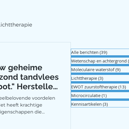
Lichttherapie
Alle berichten
(39)
39 posts
Wetenschap en achtergrond
ouw geheime
Moleculaire waterstof
(9)
9 po
zond tandvlees
Lichttherapie
(3)
3 posts
ot." Herstellen
EWOT zuurstoftherapie
(13)
1
ken? Waterstof
Microcirculatie
(1)
1 post
veelbelovende voordelen
atuurlijke
Kennisartikelen
(3)
3 posts
t heeft krachtige
igenschappen die
verminderen en het
 of implantaten