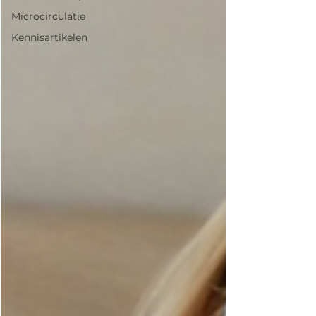
Microcirculatie
Kennisartikelen