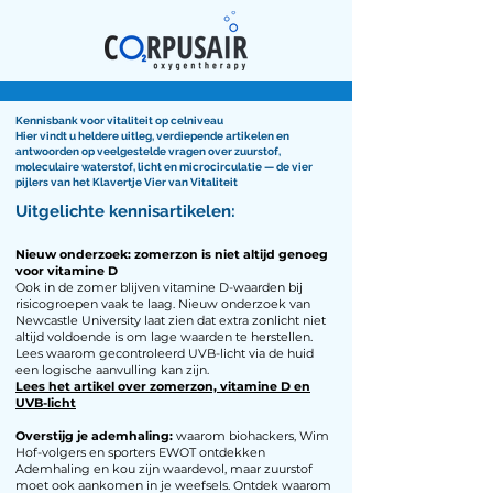
Kennisbank voor vitaliteit op celniveau
Hier vindt u heldere uitleg, verdiepende artikelen en
antwoorden op veelgestelde vragen over zuurstof,
moleculaire waterstof, licht en microcirculatie — de vier
pijlers van het Klavertje Vier van Vitaliteit
Uitgelichte kennisartikelen:
Nieuw onderzoek: zomerzon is niet altijd genoeg
voor vitamine D
Ook in de zomer blijven vitamine D-waarden bij
risicogroepen vaak te laag. Nieuw onderzoek van
Newcastle University laat zien dat extra zonlicht niet
altijd voldoende is om lage waarden te herstellen.
Lees waarom gecontroleerd UVB-licht via de huid
een logische aanvulling kan zijn.
Lees het artikel over zomerzon, vitamine D en
UVB-licht
Overstijg je ademhaling:
waarom biohackers, Wim
Hof-volgers en sporters EWOT ontdekken
Ademhaling en kou zijn waardevol, maar zuurstof
moet ook aankomen in je weefsels. Ontdek waarom