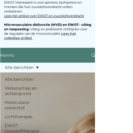
EWOT interessant is voor sporters, biohackers en
mensen die hun zuurstofoverdracht willen
verbeteren.​
Lees het artikel over EWOT en zuurstofoverdracht
Microvasculaire disfunctie (MVD) en EWOT– uitleg
en toepassing
Uitleg en praktische richtlijnen voor
de regulatie van de microcirculatie
Lees het
volledige artikel
Kennis
Alle berichten
Alle berichten
Wetenschap en
achtergrond
Moleculaire
waterstof
Lichttherapie
EWOT
zuurstoftherapie