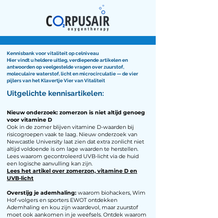
Kennisbank voor vitaliteit op celniveau
Hier vindt u heldere uitleg, verdiepende artikelen en
antwoorden op veelgestelde vragen over zuurstof,
moleculaire waterstof, licht en microcirculatie — de vier
pijlers van het Klavertje Vier van Vitaliteit
Uitgelichte kennisartikelen:
Nieuw onderzoek: zomerzon is niet altijd genoeg
voor vitamine D
Ook in de zomer blijven vitamine D-waarden bij
risicogroepen vaak te laag. Nieuw onderzoek van
Newcastle University laat zien dat extra zonlicht niet
altijd voldoende is om lage waarden te herstellen.
Lees waarom gecontroleerd UVB-licht via de huid
een logische aanvulling kan zijn.
Lees het artikel over zomerzon, vitamine D en
UVB-licht
Overstijg je ademhaling:
waarom biohackers, Wim
Hof-volgers en sporters EWOT ontdekken
Ademhaling en kou zijn waardevol, maar zuurstof
moet ook aankomen in je weefsels. Ontdek waarom