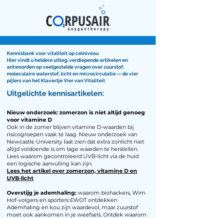
Kennisbank voor vitaliteit op celniveau
Hier vindt u heldere uitleg, verdiepende artikelen en
antwoorden op veelgestelde vragen over zuurstof,
moleculaire waterstof, licht en microcirculatie — de vier
pijlers van het Klavertje Vier van Vitaliteit
Uitgelichte kennisartikelen:
Nieuw onderzoek: zomerzon is niet altijd genoeg
voor vitamine D
Ook in de zomer blijven vitamine D-waarden bij
risicogroepen vaak te laag. Nieuw onderzoek van
Newcastle University laat zien dat extra zonlicht niet
altijd voldoende is om lage waarden te herstellen.
Lees waarom gecontroleerd UVB-licht via de huid
een logische aanvulling kan zijn.
Lees het artikel over zomerzon, vitamine D en
UVB-licht
Overstijg je ademhaling:
waarom biohackers, Wim
Hof-volgers en sporters EWOT ontdekken
Ademhaling en kou zijn waardevol, maar zuurstof
moet ook aankomen in je weefsels. Ontdek waarom