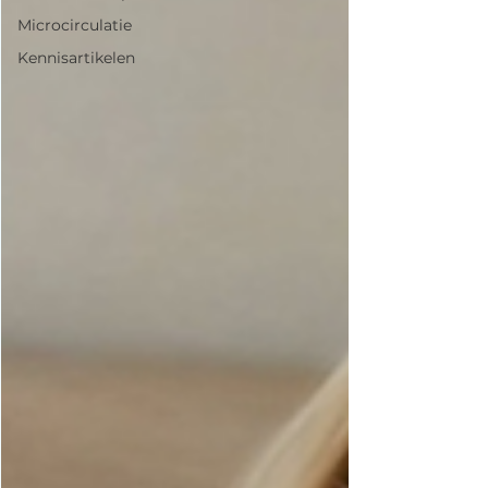
Microcirculatie
Kennisartikelen